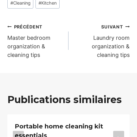
#
Cleaning
#
Kitchen
de
la
publication :
Navigation
PRÉCÉDENT
SUIVANT
Master bedroom
Laundry room
de
organization &
organization &
cleaning tips
cleaning tips
l’article
Publications similaires
Portable home cleaning kit
essentials