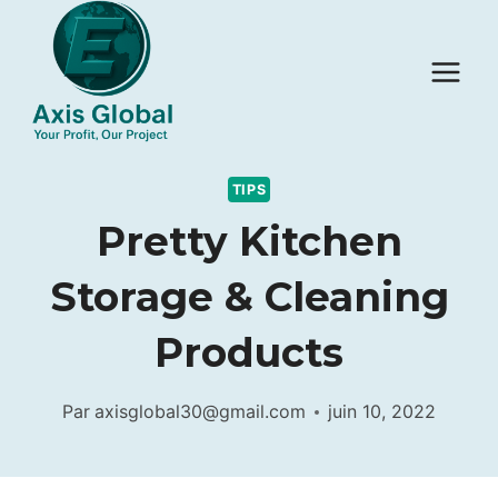
Aller
au
contenu
TIPS
Pretty Kitchen
Storage & Cleaning
Products
Par
axisglobal30@gmail.com
juin 10, 2022