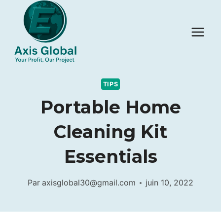
Aller
au
contenu
TIPS
Portable Home
Cleaning Kit
Essentials
Par
axisglobal30@gmail.com
juin 10, 2022