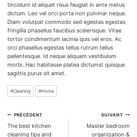
tincidunt id aliquet risus feugiat in ante metus
dictum. Leo vel orci porta non pulvinar neque.
Diam volutpat commodo sed egestas egestas
fringilla phasellus faucibus scelerisque. Vitae
tortor condimentum lacinia quis vel eros. Ac
orci phasellus egestas tellus rutrum tellus
pellentesque. Id neque aliquam vestibulum
morbi. Hac habitasse platea dictumst quisque
sagittis purus sit amet.
Étiquettes
#
Cleaning
#
Home
de
la
publication :
Navigation
PRÉCÉDENT
SUIVANT
The best kitchen
Master bedroom
de
cleaning tips and
organization &