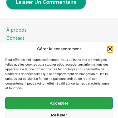
À propos
Contact
Demande de devis
Gérer le consentement
Conditions Générales de Vente
Pour offrir les meilleures expériences, nous utilisons des technologies
Produits
telles que les cookies pour stocker et/ou accéder aux informations des
appareils. Le fait de consentir à ces technologies nous permettra de
traiter des données telles que le comportement de navigation ou les ID
Conditions Générales de Vente
uniques sur ce site. Le fait de ne pas consentir ou de retirer son
consentement peut avoir un effet négatif sur certaines caractéristiques
Conditions Générales d’Utilisation (CGU)
et fonctions.
Politique de confidentialité (RGPD)
Mentions légales
Accepter
Produits
Refuser