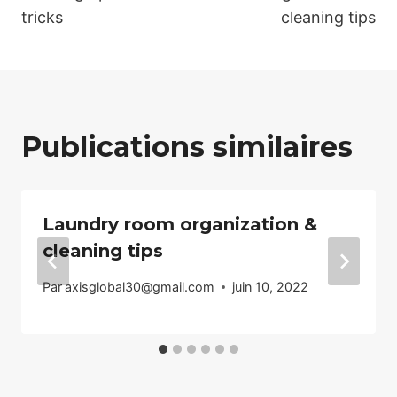
tricks
cleaning tips
l’article
Publications similaires
Laundry room organization &
cleaning tips
Par
axisglobal30@gmail.com
juin 10, 2022